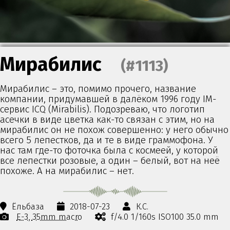
Мирабилис
(#1113)
Мирабилис – это, помимо прочего, название
компании, придумавшей в далёком 1996 году IM-
сервис ICQ (Mirabilis). Подозреваю, что логотип
асечки в виде цветка как-то связан с этим, но на
мирабилис он не похож совершенно: у него обычно
всего 5 лепестков, да и те в виде граммофона. У
нас там где-то фоточка была с космеей, у которой
все лепестки розовые, а один – белый, вот на неё
похоже. А на мирабилис – нет.
Ёльбаза
2018-07-23
К.С.
E-3
35mm macro
f/4.0 1/160s ISO100 35.0 mm