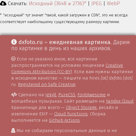
Скачать:
Исходный (3648 ⨉ 2736)*
|
JPEG
|
WebP
* "исходный" тут значит "такой, какой загружен в CDN", это не всегда
соответствует наибольшему существующему размеру картинки.
dxfoto.ru – ежедневная картинка
. Дарим
по картинке в день из наших архивов.
Если не указано иное, все картинки
распространяются на условиях лицензии
Creative
Commons Attribution (CC-BY)
. Если вам нужны картинки
в исходном качестве — пишите на
hires [at] dxfoto [dot]
ru
.
Registered on Safe Creative
Сделано на
Jekyll
,
PureCSS
,
FontAwesome
и
волшебных пузырьках. Сайт размещён на
Yandex Cloud
.
Хранилище для всего —
Object Storage
, ресайз и
извлечение EXIF —
Cloud Functions
. Сборка
выполняется на
Github Actions
.
Мы не собираем персональные данные и не