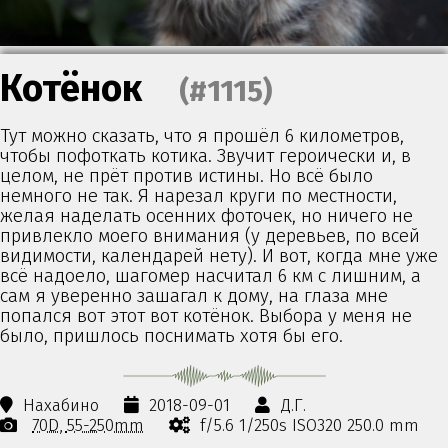
Котёнок
(#1115)
Тут можно сказать, что я прошёл 6 километров,
чтобы пофоткать котика. Звучит героически и, в
целом, не прёт против истины. Но всё было
немного не так. Я нарезал круги по местности,
желая наделать осенних фоточек, но ничего не
привлекло моего внимания (у деревьев, по всей
видимости, календарей нету). И вот, когда мне уже
всё надоело, шагомер насчитал 6 км с лишним, а
сам я уверенно зашагал к дому, на глаза мне
попался вот этот вот котёнок. Выбора у меня не
было, пришлось поснимать хотя бы его.
Нахабино
2018-09-01
Д.Г.
70D
55-250mm
f/5.6 1/250s ISO320 250.0 mm