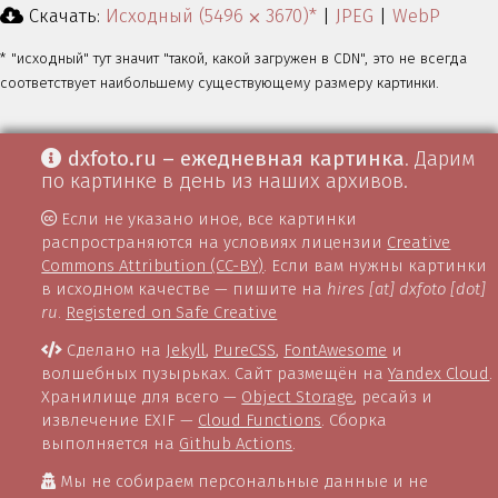
Скачать:
Исходный (5496 ⨉ 3670)*
|
JPEG
|
WebP
* "исходный" тут значит "такой, какой загружен в CDN", это не всегда
соответствует наибольшему существующему размеру картинки.
dxfoto.ru – ежедневная картинка
. Дарим
по картинке в день из наших архивов.
Если не указано иное, все картинки
распространяются на условиях лицензии
Creative
Commons Attribution (CC-BY)
. Если вам нужны картинки
в исходном качестве — пишите на
hires [at] dxfoto [dot]
ru
.
Registered on Safe Creative
Сделано на
Jekyll
,
PureCSS
,
FontAwesome
и
волшебных пузырьках. Сайт размещён на
Yandex Cloud
.
Хранилище для всего —
Object Storage
, ресайз и
извлечение EXIF —
Cloud Functions
. Сборка
выполняется на
Github Actions
.
Мы не собираем персональные данные и не