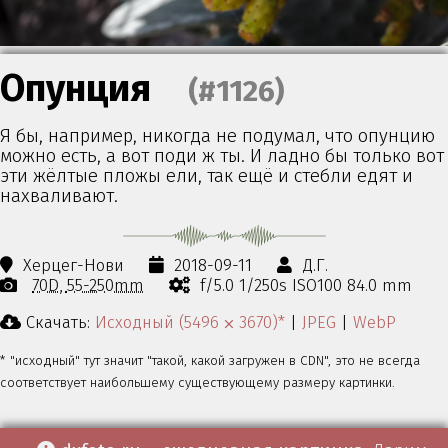
Опунция
(#1126)
Я бы, например, никогда не подумал, что опунцию
можно есть, а вот поди ж ты. И ладно бы только вот
эти жёлтые пложы ели, так ещё и стебли едят и
нахваливают.
Херцег-Нови
2018-09-11
Д.Г.
70D
55-250mm
f/5.0 1/250s ISO100 84.0 mm
Скачать:
Исходный (5496 ⨉ 3670)*
|
JPEG
|
WebP
* "исходный" тут значит "такой, какой загружен в CDN", это не всегда
соответствует наибольшему существующему размеру картинки.