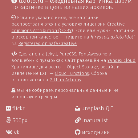
dxfoto.ru – ежедневная картинка
. Дарим
по картинке в день из наших архивов.
Если не указано иное, все картинки
распространяются на условиях лицензии
Creative
Commons Attribution (CC-BY)
. Если вам нужны картинки
в исходном качестве — пишите на
hires [at] dxfoto [dot]
ru
.
Registered on Safe Creative
Сделано на
Jekyll
,
PureCSS
,
FontAwesome
и
волшебных пузырьках. Сайт размещён на
Yandex Cloud
.
Хранилище для всего —
Object Storage
, ресайз и
извлечение EXIF —
Cloud Functions
. Сборка
выполняется на
Github Actions
.
Мы не собираем персональные данные и не
используем трекеры.
flickr
unsplash Д.Г.
500px
inaturalist
vk
исходники