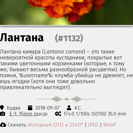
Лантана
(#1132)
Лантана камара (
Lantana camara
) – это такие
невероятной красоты кустарники, покрытые вот
такими цветочными корзинками (которые, к тому
же, бывают весьма разнообразной расцветки). Но
помни, %username%: клумба-убийца не дремлет, не
ешь ягодки (хотя они тоже довольно
привлекательно выглядят).
Будва
2018-09-07
К.С.
E-3
35mm macro
f/4.0 1/100s ISO100 35.0 mm
Скачать:
Исходный (3112 ⨉ 2343)*
|
JPEG
|
WebP