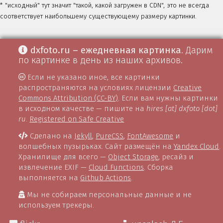
* "исходный" тут значит "такой, какой загружен в CDN", это не всегда
соответствует наибольшему существующему размеру картинки.
dxfoto.ru – ежедневная картинка
. Дарим
по картинке в день из наших архивов.
Если не указано иное, все картинки
распространяются на условиях лицензии
Creative
Commons Attribution (CC-BY)
. Если вам нужны картинки
в исходном качестве — пишите на
hires [at] dxfoto [dot]
ru
.
Registered on Safe Creative
Сделано на
Jekyll
,
PureCSS
,
FontAwesome
и
волшебных пузырьках. Сайт размещён на
Yandex Cloud
.
Хранилище для всего —
Object Storage
, ресайз и
извлечение EXIF —
Cloud Functions
. Сборка
выполняется на
Github Actions
.
Мы не собираем персональные данные и не
используем трекеры.