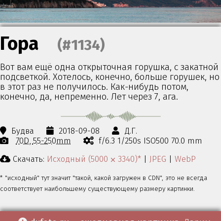
Гора
(#1134)
Вот вам ещё одна открыточная горушка, с закатной
подсветкой. Хотелось, конечно, больше горушек, но
в этот раз не получилось. Как-нибудь потом,
конечно, да, непременно. Лет через 7, ага.
Будва
2018-09-08
Д.Г.
70D
55-250mm
f/6.3 1/250s ISO500 70.0 mm
Скачать:
Исходный (5000 ⨉ 3340)*
|
JPEG
|
WebP
* "исходный" тут значит "такой, какой загружен в CDN", это не всегда
соответствует наибольшему существующему размеру картинки.