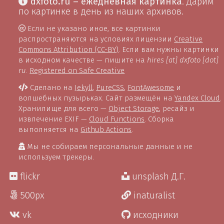
dxfoto.ru – ежедневная картинка
. Дарим
по картинке в день из наших архивов.
Если не указано иное, все картинки
распространяются на условиях лицензии
Creative
Commons Attribution (CC-BY)
. Если вам нужны картинки
в исходном качестве — пишите на
hires [at] dxfoto [dot]
ru
.
Registered on Safe Creative
Сделано на
Jekyll
,
PureCSS
,
FontAwesome
и
волшебных пузырьках. Сайт размещён на
Yandex Cloud
.
Хранилище для всего —
Object Storage
, ресайз и
извлечение EXIF —
Cloud Functions
. Сборка
выполняется на
Github Actions
.
Мы не собираем персональные данные и не
используем трекеры.
flickr
unsplash Д.Г.
500px
inaturalist
vk
исходники