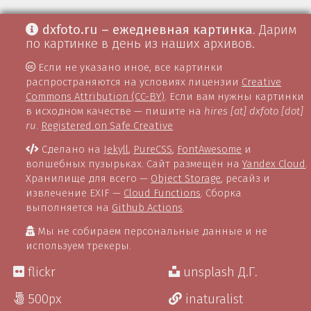
dxfoto.ru – ежедневная картинка
. Дарим
по картинке в день из наших архивов.
Если не указано иное, все картинки
распространяются на условиях лицензии
Creative
Commons Attribution (CC-BY)
. Если вам нужны картинки
в исходном качестве — пишите на
hires [at] dxfoto [dot]
ru
.
Registered on Safe Creative
Сделано на
Jekyll
,
PureCSS
,
FontAwesome
и
волшебных пузырьках. Сайт размещён на
Yandex Cloud
.
Хранилище для всего —
Object Storage
, ресайз и
извлечение EXIF —
Cloud Functions
. Сборка
выполняется на
Github Actions
.
Мы не собираем персональные данные и не
используем трекеры.
flickr
unsplash Д.Г.
500px
inaturalist