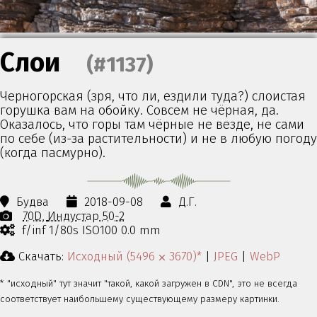
Слои
(#1137)
Черногорская (зря, что ли, ездили туда?) слоистая
горушка вам на обойку. Совсем не чёрная, да.
Оказалось, что горы там чёрные не везде, не сами
по себе (из-за растительности) и не в любую погоду
(когда пасмурно).
Будва
2018-09-08
Д.Г.
70D
Индустар 50-2
f/inf 1/80s ISO100 0.0 mm
Скачать:
Исходный (5496 ⨉ 3670)*
|
JPEG
|
WebP
* "исходный" тут значит "такой, какой загружен в CDN", это не всегда
соответствует наибольшему существующему размеру картинки.