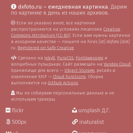
dxfoto.ru – ежедневная картинка
. Дарим
по картинке в день из наших архивов.
Если не указано иное, все картинки
распространяются на условиях лицензии
Creative
Commons Attribution (CC-BY)
. Если вам нужны картинки
в исходном качестве — пишите на
hires [at] dxfoto [dot]
ru
.
Registered on Safe Creative
Сделано на
Jekyll
,
PureCSS
,
FontAwesome
и
волшебных пузырьках. Сайт размещён на
Yandex Cloud
.
Хранилище для всего —
Object Storage
, ресайз и
извлечение EXIF —
Cloud Functions
. Сборка
выполняется на
Github Actions
.
Мы не собираем персональные данные и не
используем трекеры.
flickr
unsplash Д.Г.
500px
inaturalist