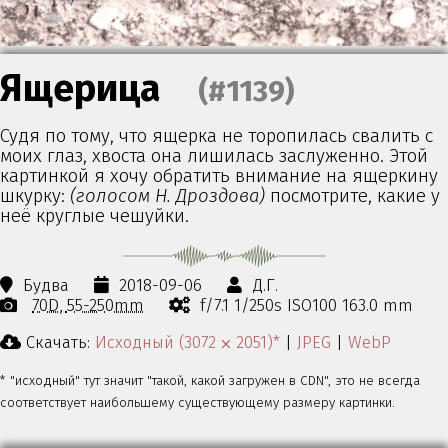
Ящерица
(#1139)
Судя по тому, что ящерка не торопилась свалить с
моих глаз, хвоста она лишилась заслуженно. Этой
картинкой я хочу обратить внимание на ящеркину
шкурку:
(голосом Н. Дроздова)
посмотрите, какие у
неё круглые чешуйки.
Будва
2018-09-06
Д.Г.
70D
55-250mm
f/7.1 1/250s ISO100 163.0 mm
Скачать:
Исходный (3072 ⨉ 2051)*
|
JPEG
|
WebP
* "исходный" тут значит "такой, какой загружен в CDN", это не всегда
соответствует наибольшему существующему размеру картинки.