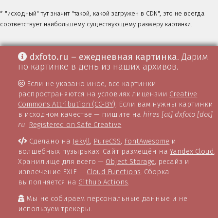
* "исходный" тут значит "такой, какой загружен в CDN", это не всегда
соответствует наибольшему существующему размеру картинки.
dxfoto.ru – ежедневная картинка
. Дарим
по картинке в день из наших архивов.
Если не указано иное, все картинки
распространяются на условиях лицензии
Creative
Commons Attribution (CC-BY)
. Если вам нужны картинки
в исходном качестве — пишите на
hires [at] dxfoto [dot]
ru
.
Registered on Safe Creative
Сделано на
Jekyll
,
PureCSS
,
FontAwesome
и
волшебных пузырьках. Сайт размещён на
Yandex Cloud
.
Хранилище для всего —
Object Storage
, ресайз и
извлечение EXIF —
Cloud Functions
. Сборка
выполняется на
Github Actions
.
Мы не собираем персональные данные и не
используем трекеры.