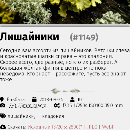
Лишайники
(#1149)
Сегодня вам ассорти из лишайников. Веточки слева
и красноватые шапки справа – это кладония.
Скорее всего, две разные, но кто их разберёт. А
большая жёлтая фигня в центре мне пока
неведома. Кто знает – расскажите, пусть все знают
тоже.
Ёльбаза
2018-08-24
К.С.
E-3
35mm macro
f/3.5 1/250s ISO100 35.0 mm
лишайники,
кладония
Скачать:
Исходный (3720 ⨉ 2800)*
|
JPEG
|
WebP