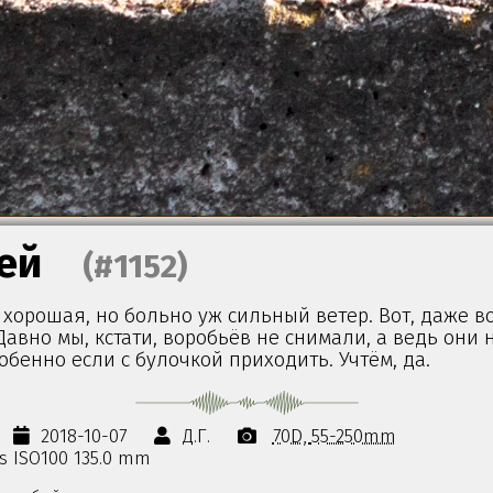
ей
(#1152)
 хорошая, но больно уж сильный ветер. Вот, даже 
Давно мы, кстати, воробьёв не снимали, а ведь они
обенно если с булочкой приходить. Учтём, да.
2018-10-07
Д.Г.
70D
55-250mm
0s ISO100 135.0 mm