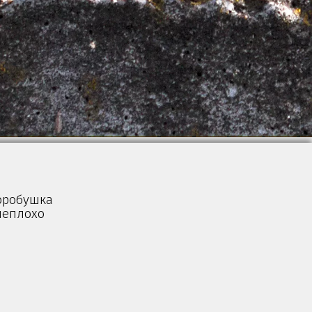
воробушка
 неплохо