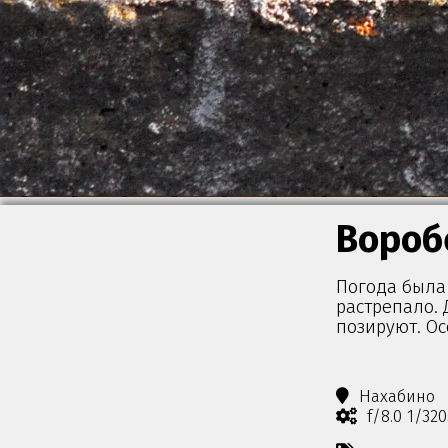
Вороб
Погода была
растрепало. 
позируют. Ос
Нахабино
f/8.0 1/32