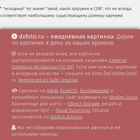
* "исходный" тут значит "такой, какой загружен в CDN", это не всегда
соответствует наибольшему существующему размеру картинки.
dxfoto.ru – ежедневная картинка
. Дарим
по картинке в день из наших архивов.
Если не указано иное, все картинки
распространяются на условиях лицензии
Creative
Commons Attribution (CC-BY)
. Если вам нужны картинки
в исходном качестве — пишите на
hires [at] dxfoto [dot]
ru
.
Registered on Safe Creative
Сделано на
Jekyll
,
PureCSS
,
FontAwesome
и
волшебных пузырьках. Сайт размещён на
Yandex Cloud
.
Хранилище для всего —
Object Storage
, ресайз и
извлечение EXIF —
Cloud Functions
. Сборка
выполняется на
Github Actions
.
Мы не собираем персональные данные и не
используем трекеры.