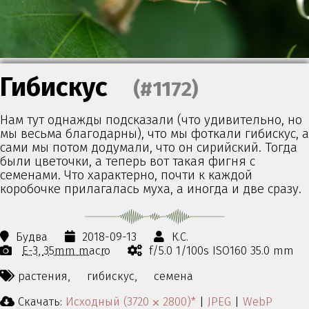
Гибискус
(#1172)
Нам тут однажды подсказали (что удивительно, но
мы весьма благодарны), что мы фоткали гибискус, а
сами мы потом додумали, что он сирийский. Тогда
были цветочки, а теперь вот такая фигня с
семенами. Что характерно, почти к каждой
коробочке прилагалась муха, а иногда и две сразу.
Будва
2018-09-13
К.С.
E-3
35mm macro
f/5.0 1/100s ISO160 35.0 mm
растения,
гибискус,
семена
Скачать:
Исходный (3720 ⨉ 2800)*
|
JPEG
|
WebP