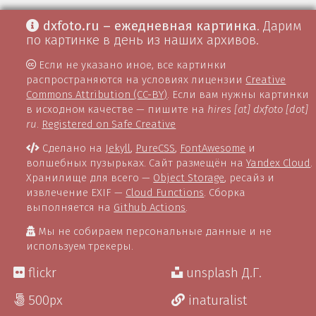
dxfoto.ru – ежедневная картинка
. Дарим
по картинке в день из наших архивов.
Если не указано иное, все картинки
распространяются на условиях лицензии
Creative
Commons Attribution (CC-BY)
. Если вам нужны картинки
в исходном качестве — пишите на
hires [at] dxfoto [dot]
ru
.
Registered on Safe Creative
Сделано на
Jekyll
,
PureCSS
,
FontAwesome
и
волшебных пузырьках. Сайт размещён на
Yandex Cloud
.
Хранилище для всего —
Object Storage
, ресайз и
извлечение EXIF —
Cloud Functions
. Сборка
выполняется на
Github Actions
.
Мы не собираем персональные данные и не
используем трекеры.
flickr
unsplash Д.Г.
500px
inaturalist