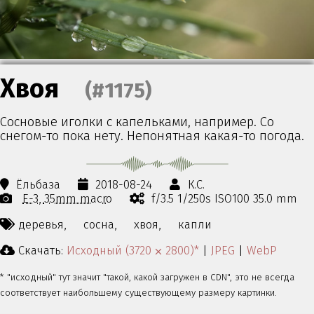
Хвоя
(#1175)
Сосновые иголки с капельками, например. Со
снегом-то пока нету. Непонятная какая-то погода.
Ёльбаза
2018-08-24
К.С.
E-3
35mm macro
f/3.5 1/250s ISO100 35.0 mm
деревья,
сосна,
хвоя,
капли
Скачать:
Исходный (3720 ⨉ 2800)*
|
JPEG
|
WebP
* "исходный" тут значит "такой, какой загружен в CDN", это не всегда
соответствует наибольшему существующему размеру картинки.