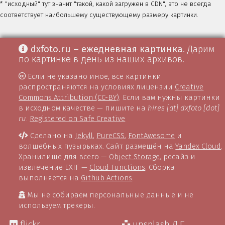
* "исходный" тут значит "такой, какой загружен в CDN", это не всегда
соответствует наибольшему существующему размеру картинки.
dxfoto.ru – ежедневная картинка
. Дарим
по картинке в день из наших архивов.
Если не указано иное, все картинки
распространяются на условиях лицензии
Creative
Commons Attribution (CC-BY)
. Если вам нужны картинки
в исходном качестве — пишите на
hires [at] dxfoto [dot]
ru
.
Registered on Safe Creative
Сделано на
Jekyll
,
PureCSS
,
FontAwesome
и
волшебных пузырьках. Сайт размещён на
Yandex Cloud
.
Хранилище для всего —
Object Storage
, ресайз и
извлечение EXIF —
Cloud Functions
. Сборка
выполняется на
Github Actions
.
Мы не собираем персональные данные и не
используем трекеры.
flickr
unsplash Д.Г.