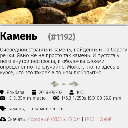
Камень
(#1192)
Очередной странный камень, найденный на берегу
речки. Явно же не просто так камень. И пустота у
него внутри неспроста, и оболочка слоями
определённо не случайно. Может, кто-то здесь в
курсе, что это такое? А то нам любопытно.
Ёльбаза
2018-09-02
К.С.
E-3
35mm macro
f/6.3 1/250s ISO100 35.0 mm
камень,
окаменелость
Скачать:
Исходный (3333 ⨉ 2510)*
|
JPEG
|
WebP