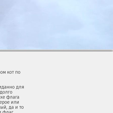
дом кот по
жиданно для
 долго
ухе флага
серое или
ый, да и то
д флаг,