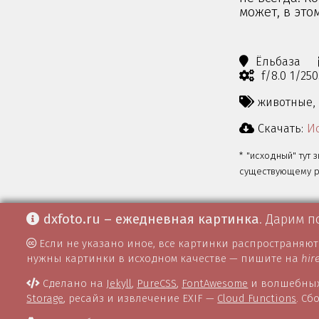
может, в это
Ёльбаза
f/8.0 1/25
животные,
Скачать:
Ис
* "исходный" тут 
существующему ра
dxfoto.ru – ежедневная картинка
. Дарим п
Если не указано иное, все картинки распространяю
нужны картинки в исходном качестве — пишите на
hir
Сделано на
Jekyll
,
PureCSS
,
FontAwesome
и волшебных
Storage
, ресайз и извлечение EXIF —
Cloud Functions
. С