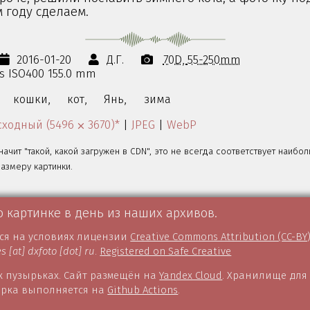
м году сделаем.
2016-01-20
Д.Г.
70D
55-250mm
0s ISO400 155.0 mm
кошки,
кот,
Янь,
зима
ходный (5496 ⨉ 3670)*
|
JPEG
|
WebP
значит "такой, какой загружен в CDN", это не всегда соответствует наибо
змеру картинки.
о картинке в день из наших архивов.
тся на условиях лицензии
Creative Commons Attribution (CC-BY
es [at] dxfoto [dot] ru
.
Registered on Safe Creative
 пузырьках. Сайт размещён на
Yandex Cloud
. Хранилище для
борка выполняется на
Github Actions
.