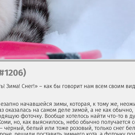
(#1206)
ть! Зима! Снег!» – как бы говорит нам всем своим ви
незапно начавшейся зимы, которая, к тому же, нео
раз оказалась на самом деле зимой, а не как обычно,
одящую фоточку. Вообще хотелось найти что-то в д
оми, но, как выяснилось, небо обычно получается 
 – чёрный, белый или тоже розовый, только снег бел
ороче, решили поставить зимнего кота, а фоточку по