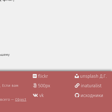
льшему
flickr
unsplash Д.Г.
500px
inaturalist
)
. Если вам
vk
исходники
 всего —
Object