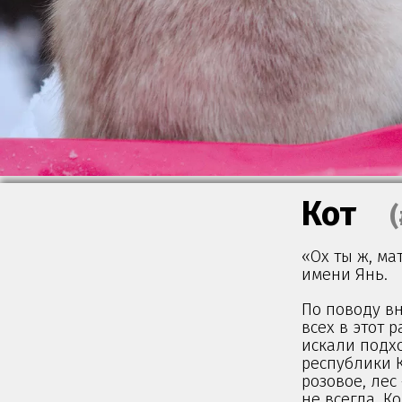
Кот
«Ох ты ж, ма
имени Янь.
По поводу в
всех в этот 
искали подх
республики К
розовое, лес
не всегда. К