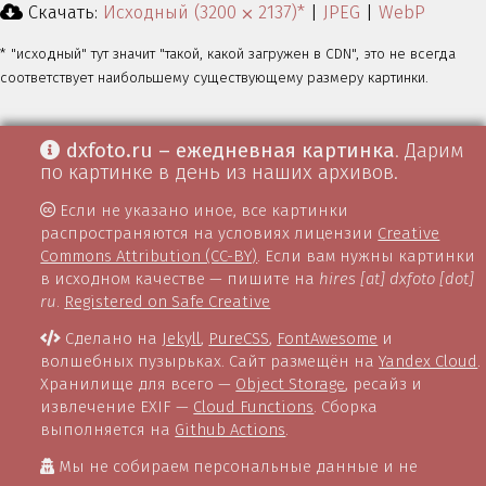
Скачать:
Исходный (3200 ⨉ 2137)*
|
JPEG
|
WebP
* "исходный" тут значит "такой, какой загружен в CDN", это не всегда
соответствует наибольшему существующему размеру картинки.
dxfoto.ru – ежедневная картинка
. Дарим
по картинке в день из наших архивов.
Если не указано иное, все картинки
распространяются на условиях лицензии
Creative
Commons Attribution (CC-BY)
. Если вам нужны картинки
в исходном качестве — пишите на
hires [at] dxfoto [dot]
ru
.
Registered on Safe Creative
Сделано на
Jekyll
,
PureCSS
,
FontAwesome
и
волшебных пузырьках. Сайт размещён на
Yandex Cloud
.
Хранилище для всего —
Object Storage
, ресайз и
извлечение EXIF —
Cloud Functions
. Сборка
выполняется на
Github Actions
.
Мы не собираем персональные данные и не