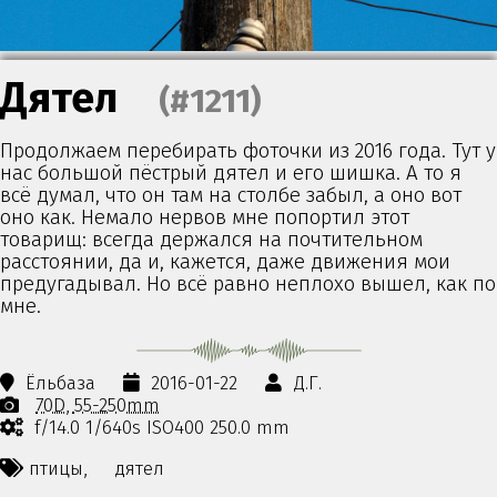
Дятел
(#1211)
Продолжаем перебирать фоточки из 2016 года. Тут у
нас большой пёстрый дятел и его шишка. А то я
всё думал, что он там на столбе забыл, а оно вот
оно как. Немало нервов мне попортил этот
товарищ: всегда держался на почтительном
расстоянии, да и, кажется, даже движения мои
предугадывал. Но всё равно неплохо вышел, как по
мне.
Ёльбаза
2016-01-22
Д.Г.
70D
55-250mm
f/14.0 1/640s ISO400 250.0 mm
птицы,
дятел