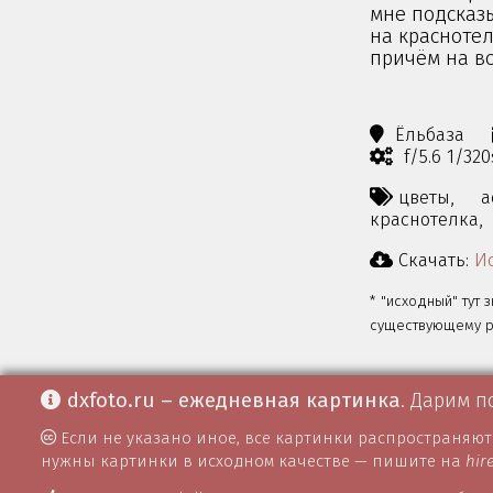
мне подсказы
на краснотел
причём на вс
Ёльбаза
f/5.6 1/32
цветы,
а
краснотелка,
Скачать:
Ис
* "исходный" тут 
существующему ра
dxfoto.ru – ежедневная картинка
. Дарим п
Если не указано иное, все картинки распространяю
нужны картинки в исходном качестве — пишите на
hir