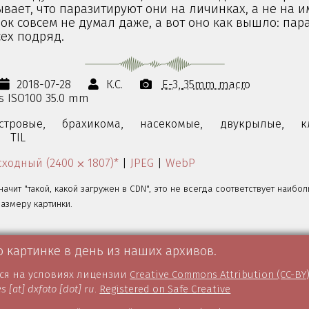
вает, что паразитируют они на личинках, а не на им
ок совсем не думал даже, а вот оно как вышло: пар
ех подряд.
2018-07-28
К.С.
E-3
35mm macro
0s ISO100 35.0 mm
стровые,
брахикома,
насекомые,
двукрылые,
к
TIL
ходный (2400 ⨉ 1807)*
|
JPEG
|
WebP
значит "такой, какой загружен в CDN", это не всегда соответствует наибо
змеру картинки.
о картинке в день из наших архивов.
тся на условиях лицензии
Creative Commons Attribution (CC-BY
es [at] dxfoto [dot] ru
.
Registered on Safe Creative