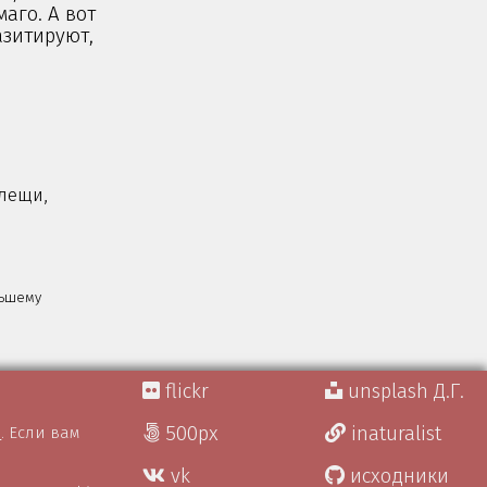
аго. А вот
азитируют,
лещи,
льшему
flickr
unsplash Д.Г.
500px
inaturalist
)
. Если вам
vk
исходники