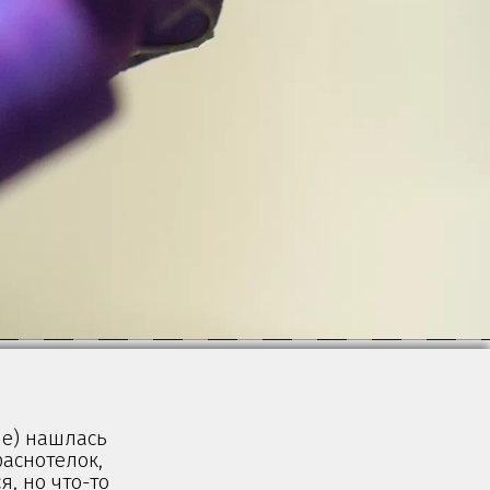
ые) нашлась
раснотелок,
я, но что-то