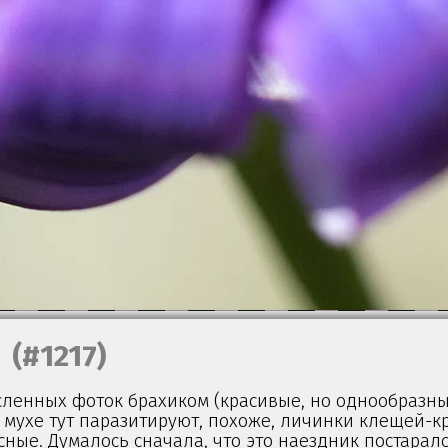
(#1217)
сленных фоток брахиком (красивые, но однообразн
а мухе тут паразитируют, похоже, личинки клещей-к
сные. Думалось сначала, что это наездник постаралс