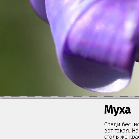
Муха
Среди бесчи
вот такая. Н
столь же кра