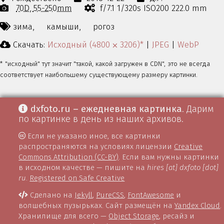
70D
55-250mm
f/7.1 1/320s ISO200 222.0 mm
зима,
камыши,
рогоз
Скачать:
Исходный (4800 ⨉ 3206)*
|
JPEG
|
WebP
* "исходный" тут значит "такой, какой загружен в CDN", это не всегда
соответствует наибольшему существующему размеру картинки.
dxfoto.ru – ежедневная картинка
. Дарим
по картинке в день из наших архивов.
Если не указано иное, все картинки
распространяются на условиях лицензии
Creative
Commons Attribution (CC-BY)
. Если вам нужны картинки
в исходном качестве — пишите на
hires [at] dxfoto [dot]
ru
.
Registered on Safe Creative
Сделано на
Jekyll
,
PureCSS
,
FontAwesome
и
волшебных пузырьках. Сайт размещён на
Yandex Cloud
.
Хранилище для всего —
Object Storage
, ресайз и