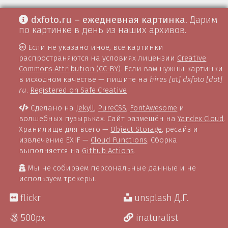
dxfoto.ru – ежедневная картинка
. Дарим
по картинке в день из наших архивов.
Если не указано иное, все картинки
распространяются на условиях лицензии
Creative
Commons Attribution (CC-BY)
. Если вам нужны картинки
в исходном качестве — пишите на
hires [at] dxfoto [dot]
ru
.
Registered on Safe Creative
Сделано на
Jekyll
,
PureCSS
,
FontAwesome
и
волшебных пузырьках. Сайт размещён на
Yandex Cloud
.
Хранилище для всего —
Object Storage
, ресайз и
извлечение EXIF —
Cloud Functions
. Сборка
выполняется на
Github Actions
.
Мы не собираем персональные данные и не
используем трекеры.
flickr
unsplash Д.Г.
500px
inaturalist