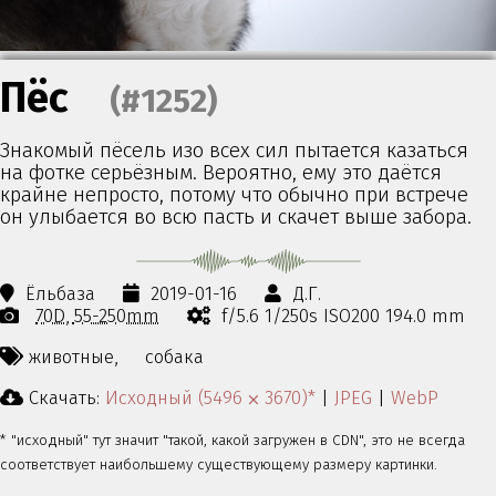
Пёс
(#1252)
Знакомый пёсель изо всех сил пытается казаться
на фотке серьёзным. Вероятно, ему это даётся
крайне непросто, потому что обычно при встрече
он улыбается во всю пасть и скачет выше забора.
Ёльбаза
2019-01-16
Д.Г.
70D
55-250mm
f/5.6 1/250s ISO200 194.0 mm
животные,
собака
Скачать:
Исходный (5496 ⨉ 3670)*
|
JPEG
|
WebP
* "исходный" тут значит "такой, какой загружен в CDN", это не всегда
соответствует наибольшему существующему размеру картинки.