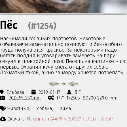
Пёс
(#1254)
Наснимали собачьих портретов. Некоторые
собакевичи замечательно позируют и без особого
труда получаются красиво. За некоторыми надо
бегать полдня и уговаривать замереть на пару
секунд в пристойной позе. Пёсель на картинке – из
первых. Охранял кучу снега от других собак.
Лохматый такой, ажно за морду хочется потрепать.
Ёльбаза
2019-01-17
Д.Г.
70D
55-250mm
f/7.1 1/250s ISO200 229.0 mm
животные,
собака,
зима
Скачать:
Исходный (4499 ⨉ 3005)*
|
JPEG
|
WebP