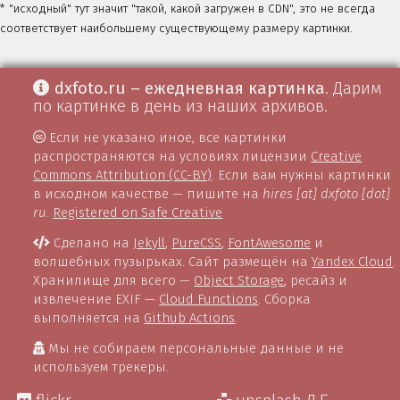
* "исходный" тут значит "такой, какой загружен в CDN", это не всегда
соответствует наибольшему существующему размеру картинки.
dxfoto.ru – ежедневная картинка
. Дарим
по картинке в день из наших архивов.
Если не указано иное, все картинки
распространяются на условиях лицензии
Creative
Commons Attribution (CC-BY)
. Если вам нужны картинки
в исходном качестве — пишите на
hires [at] dxfoto [dot]
ru
.
Registered on Safe Creative
Сделано на
Jekyll
,
PureCSS
,
FontAwesome
и
волшебных пузырьках. Сайт размещён на
Yandex Cloud
.
Хранилище для всего —
Object Storage
, ресайз и
извлечение EXIF —
Cloud Functions
. Сборка
выполняется на
Github Actions
.
Мы не собираем персональные данные и не
используем трекеры.