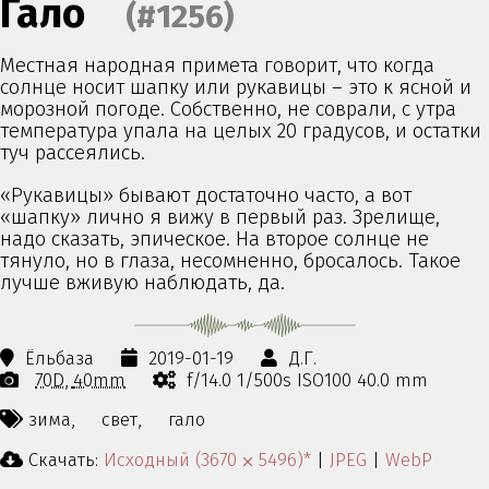
Гало
(#1256)
Местная народная примета говорит, что когда
солнце носит шапку или рукавицы – это к ясной и
морозной погоде. Собственно, не соврали, с утра
температура упала на целых 20 градусов, и остатки
туч рассеялись.
«Рукавицы» бывают достаточно часто, а вот
«шапку» лично я вижу в первый раз. Зрелище,
надо сказать, эпическое. На второе солнце не
тянуло, но в глаза, несомненно, бросалось. Такое
лучше вживую наблюдать, да.
Ёльбаза
2019-01-19
Д.Г.
70D
40mm
f/14.0 1/500s ISO100 40.0 mm
зима,
свет,
гало
Скачать:
Исходный (3670 ⨉ 5496)*
|
JPEG
|
WebP