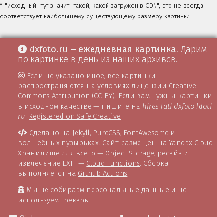
* "исходный" тут значит "такой, какой загружен в CDN", это не всегда
соответствует наибольшему существующему размеру картинки.
dxfoto.ru – ежедневная картинка
. Дарим
по картинке в день из наших архивов.
Если не указано иное, все картинки
распространяются на условиях лицензии
Creative
Commons Attribution (CC-BY)
. Если вам нужны картинки
в исходном качестве — пишите на
hires [at] dxfoto [dot]
ru
.
Registered on Safe Creative
Сделано на
Jekyll
,
PureCSS
,
FontAwesome
и
волшебных пузырьках. Сайт размещён на
Yandex Cloud
.
Хранилище для всего —
Object Storage
, ресайз и
извлечение EXIF —
Cloud Functions
. Сборка
выполняется на
Github Actions
.
Мы не собираем персональные данные и не
используем трекеры.