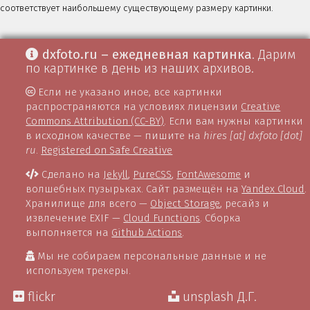
соответствует наибольшему существующему размеру картинки.
dxfoto.ru – ежедневная картинка
. Дарим
по картинке в день из наших архивов.
Если не указано иное, все картинки
распространяются на условиях лицензии
Creative
Commons Attribution (CC-BY)
. Если вам нужны картинки
в исходном качестве — пишите на
hires [at] dxfoto [dot]
ru
.
Registered on Safe Creative
Сделано на
Jekyll
,
PureCSS
,
FontAwesome
и
волшебных пузырьках. Сайт размещён на
Yandex Cloud
.
Хранилище для всего —
Object Storage
, ресайз и
извлечение EXIF —
Cloud Functions
. Сборка
выполняется на
Github Actions
.
Мы не собираем персональные данные и не
используем трекеры.
flickr
unsplash Д.Г.