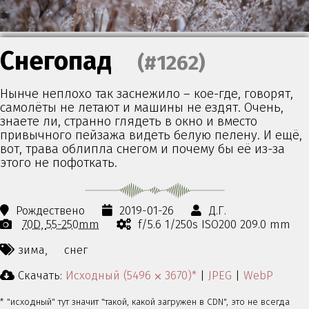
Снегопад
(#1262)
Нынче неплохо так заснежило – кое-где, говорят,
самолёты не летают и машины не ездят. Очень,
знаете ли, странно глядеть в окно и вместо
привычного пейзажа видеть белую пелену. И ещё,
вот, трава облипла снегом и почему бы её из-за
этого не пофоткать.
Рождествено
2019-01-26
Д.Г.
70D
55-250mm
f/5.6 1/250s ISO200 209.0 mm
зима,
снег
Скачать:
Исходный (5496 ⨉ 3670)*
|
JPEG
|
WebP
* "исходный" тут значит "такой, какой загружен в CDN", это не всегда