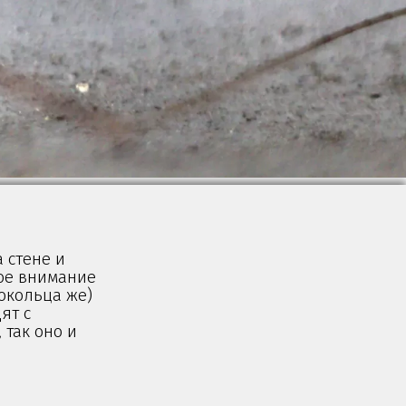
 стене и
ое внимание
рокольца же)
ят с
 так оно и