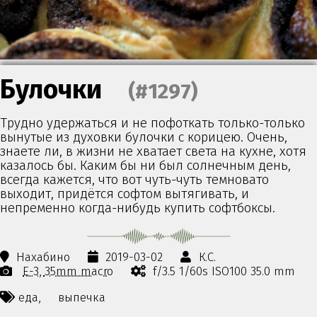
Булочки
(#1297)
Трудно удержаться и не пофоткать только-только
вынутые из духовки булочки с корицею. Очень,
знаете ли, в жизни не хватает света на кухне, хотя
казалось бы. Каким бы ни был солнечным день,
всегда кажется, что вот чуть-чуть темновато
выходит, придётся софтом вытягивать, и
непременно когда-нибудь купить софтбоксы.
Нахабино
2019-03-02
К.С.
E-3
35mm macro
f/3.5 1/60s ISO100 35.0 mm
еда,
выпечка