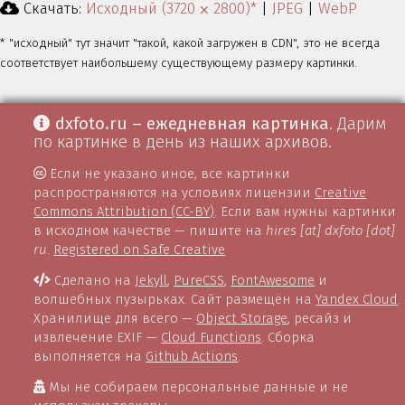
Скачать:
Исходный (3720 ⨉ 2800)*
|
JPEG
|
WebP
* "исходный" тут значит "такой, какой загружен в CDN", это не всегда
соответствует наибольшему существующему размеру картинки.
dxfoto.ru – ежедневная картинка
. Дарим
по картинке в день из наших архивов.
Если не указано иное, все картинки
распространяются на условиях лицензии
Creative
Commons Attribution (CC-BY)
. Если вам нужны картинки
в исходном качестве — пишите на
hires [at] dxfoto [dot]
ru
.
Registered on Safe Creative
Сделано на
Jekyll
,
PureCSS
,
FontAwesome
и
волшебных пузырьках. Сайт размещён на
Yandex Cloud
.
Хранилище для всего —
Object Storage
, ресайз и
извлечение EXIF —
Cloud Functions
. Сборка
выполняется на
Github Actions
.
Мы не собираем персональные данные и не