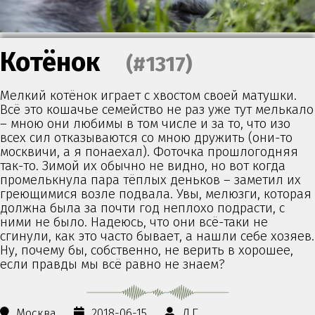
Котёнок
(#1317)
Мелкий котёнок играет с хвостом своей матушки.
Всё это кошачье семейство не раз уже тут мелькало
– мною они любимы в том числе и за то, что изо
всех сил отказываются со мною дружить (они-то
москвичи, а я понаехал). Фоточка прошлогодняя
так-то. Зимой их обычно не видно, но вот когда
промелькнула пара тёплых деньков – заметил их
греющимися возле подвала. Увы, мелюзги, которая
должна была за почти год неплохо подрасти, с
ними не было. Надеюсь, что они всё-таки не
сгинули, как это часто бывает, а нашли себе хозяев.
Ну, почему бы, собственно, не верить в хорошее,
если правды мы всё равно не знаем?
Москва
2018-06-15
Д.Г.