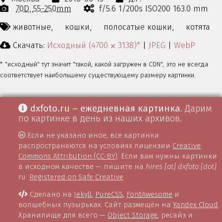
70D
55-250mm
f/5.6 1/200s ISO200 163.0 mm
животные,
кошки,
полосатые кошки,
котята
Скачать:
Исходный (4700 ⨉ 3138)*
|
JPEG
|
WebP
* "исходный" тут значит "такой, какой загружен в CDN", это не всегда
соответствует наибольшему существующему размеру картинки.
dxfoto.ru – ежедневная картинка
. Дарим
по картинке в день из наших архивов.
Если не указано иное, все картинки
распространяются на условиях лицензии
Creative
Commons Attribution (CC-BY)
. Если вам нужны картинки
в исходном качестве — пишите на
hires [at] dxfoto [dot]
ru
.
Registered on Safe Creative
Сделано на
Jekyll
,
PureCSS
,
FontAwesome
и
волшебных пузырьках. Сайт размещён на
Yandex Cloud
.
Хранилище для всего —
Object Storage
, ресайз и