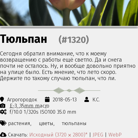
Тюльпан
(#1320)
Сегодня обратил внимание, что к моему
возвращению с работы ещё светло. Да и снега
почти не осталось. Ну, и вообще довольно приятно
на улице было. Есть мнение, что лето скоро.
Держите по такому случаю тюльпан, что ли.
Агрогородок
2018-05-13
К.С.
E-3
35mm macro
f/10.0 1/320s ISO100 35.0 mm
растения,
цветы,
тюльпаны
Скачать:
Исходный (3720 ⨉ 2800)*
|
JPEG
|
WebP