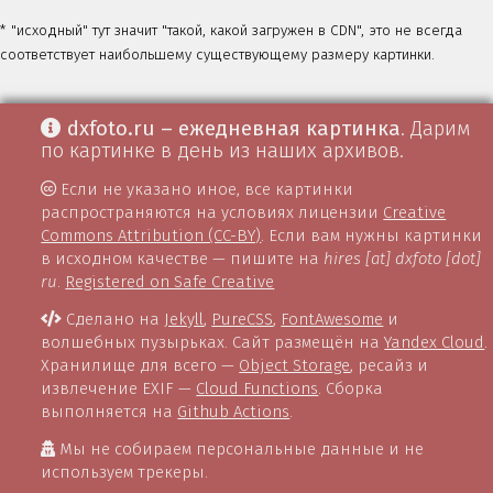
* "исходный" тут значит "такой, какой загружен в CDN", это не всегда
соответствует наибольшему существующему размеру картинки.
dxfoto.ru – ежедневная картинка
. Дарим
по картинке в день из наших архивов.
Если не указано иное, все картинки
распространяются на условиях лицензии
Creative
Commons Attribution (CC-BY)
. Если вам нужны картинки
в исходном качестве — пишите на
hires [at] dxfoto [dot]
ru
.
Registered on Safe Creative
Сделано на
Jekyll
,
PureCSS
,
FontAwesome
и
волшебных пузырьках. Сайт размещён на
Yandex Cloud
.
Хранилище для всего —
Object Storage
, ресайз и
извлечение EXIF —
Cloud Functions
. Сборка
выполняется на
Github Actions
.
Мы не собираем персональные данные и не
используем трекеры.