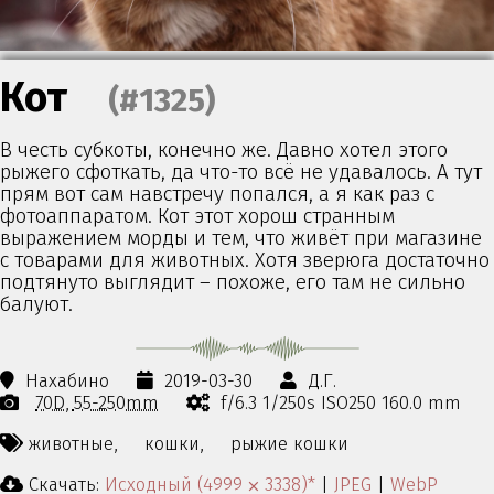
Кот
(#1325)
В честь субкоты, конечно же. Давно хотел этого
рыжего сфоткать, да что-то всё не удавалось. А тут
прям вот сам навстречу попался, а я как раз с
фотоаппаратом. Кот этот хорош странным
выражением морды и тем, что живёт при магазине
с товарами для животных. Хотя зверюга достаточно
подтянуто выглядит – похоже, его там не сильно
балуют.
Нахабино
2019-03-30
Д.Г.
70D
55-250mm
f/6.3 1/250s ISO250 160.0 mm
животные,
кошки,
рыжие кошки
Скачать:
Исходный (4999 ⨉ 3338)*
|
JPEG
|
WebP