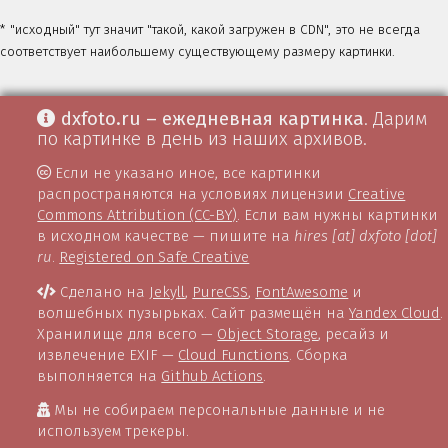
* "исходный" тут значит "такой, какой загружен в CDN", это не всегда
соответствует наибольшему существующему размеру картинки.
dxfoto.ru – ежедневная картинка
. Дарим
по картинке в день из наших архивов.
Если не указано иное, все картинки
распространяются на условиях лицензии
Creative
Commons Attribution (CC-BY)
. Если вам нужны картинки
в исходном качестве — пишите на
hires [at] dxfoto [dot]
ru
.
Registered on Safe Creative
Сделано на
Jekyll
,
PureCSS
,
FontAwesome
и
волшебных пузырьках. Сайт размещён на
Yandex Cloud
.
Хранилище для всего —
Object Storage
, ресайз и
извлечение EXIF —
Cloud Functions
. Сборка
выполняется на
Github Actions
.
Мы не собираем персональные данные и не
используем трекеры.