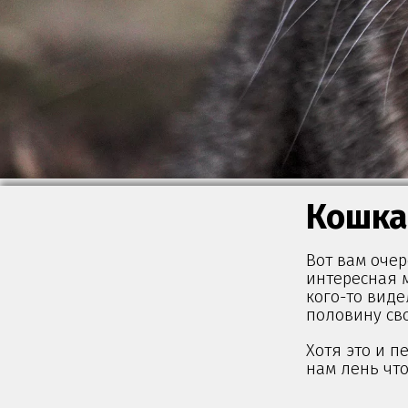
Кошка
Вот вам очер
интересная м
кого-то виде
половину св
Хотя это и п
нам лень что