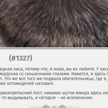
(#1327)
едная киса, потому что, я знаю, вы их любите. У ки
ордочка со скошенными глазами. Кажется, я здесь 
л. Это же всё того же подвала обитательница, где я
оих котомоделей наловил.
ервоапрельский пост, никаких шуток юмора здесь н
-то выдумывать, и сегодня – не исключение.