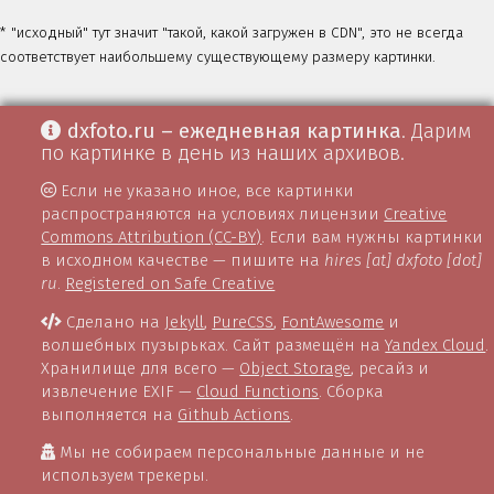
* "исходный" тут значит "такой, какой загружен в CDN", это не всегда
соответствует наибольшему существующему размеру картинки.
dxfoto.ru – ежедневная картинка
. Дарим
по картинке в день из наших архивов.
Если не указано иное, все картинки
распространяются на условиях лицензии
Creative
Commons Attribution (CC-BY)
. Если вам нужны картинки
в исходном качестве — пишите на
hires [at] dxfoto [dot]
ru
.
Registered on Safe Creative
Сделано на
Jekyll
,
PureCSS
,
FontAwesome
и
волшебных пузырьках. Сайт размещён на
Yandex Cloud
.
Хранилище для всего —
Object Storage
, ресайз и
извлечение EXIF —
Cloud Functions
. Сборка
выполняется на
Github Actions
.
Мы не собираем персональные данные и не
используем трекеры.