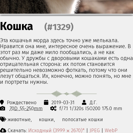
Кошка
(#1329)
Эта кошачья морда здесь точно уже мелькала.
Нравится она мне, интересное очень выражение. В
этот раз мы даже мило пообщались, а не как
обычно. У дружбы с дворовыми кошаками есть одна
отрицательная сторона: их потом становится
решительно невозможно фоткать, потому что они
лезут общаться. Их, конечно, можно понять, но мне
и портреты нужны.
Рождествено
2019-03-31
Д.Г.
70D
55-250mm
f/7.1 1/320s ISO200 175.0 mm
животные,
кошки,
полосатые кошки
Скачать:
Исходный (3999 ⨉ 2670)*
|
JPEG
|
WebP