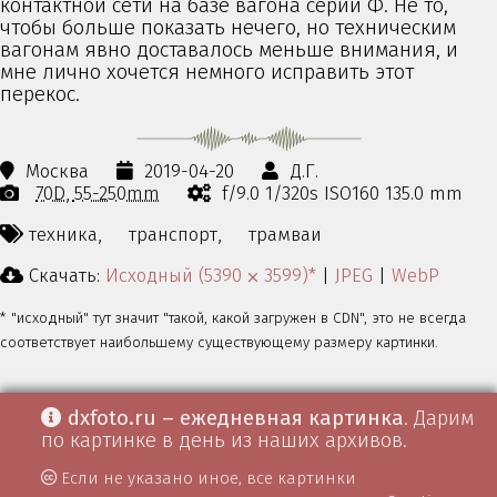
контактной сети на базе вагона серии Ф. Не то,
чтобы больше показать нечего, но техническим
вагонам явно доставалось меньше внимания, и
мне лично хочется немного исправить этот
перекос.
Москва
2019-04-20
Д.Г.
70D
55-250mm
f/9.0 1/320s ISO160 135.0 mm
техника,
транспорт,
трамваи
Скачать:
Исходный (5390 ⨉ 3599)*
|
JPEG
|
WebP
* "исходный" тут значит "такой, какой загружен в CDN", это не всегда
соответствует наибольшему существующему размеру картинки.
dxfoto.ru – ежедневная картинка
. Дарим
по картинке в день из наших архивов.
Если не указано иное, все картинки