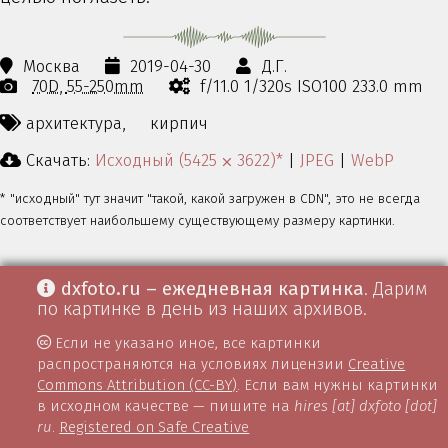
Москва
2019-04-30
Д.Г.
70D
55-250mm
f/11.0 1/320s ISO100 233.0 mm
архитектура,
кирпич
Скачать:
Исходный (5425 ⨉ 3622)*
|
JPEG
|
WebP
* "исходный" тут значит "такой, какой загружен в CDN", это не всегда
соответствует наибольшему существующему размеру картинки.
dxfoto.ru – ежедневная картинка
. Дарим
по картинке в день из наших архивов.
Если не указано иное, все картинки
распространяются на условиях лицензии
Creative
Commons Attribution (CC-BY)
. Если вам нужны картинки
в исходном качестве — пишите на
hires [at] dxfoto [dot]
ru
.
Registered on Safe Creative