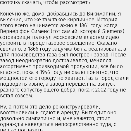
фоточку скачать, чтобы рассмотреть.
Конечно же, дома, добравшись до Викимапии, я
выяснил, что же там такое кирпичное. История
этого всего начинается ажно в 1861 году, когда
Вернер фон Сименс (тот самый, который Siemens)
сотоварищи толкнул московским властям идею
устроить в городе газовое освещение. Сказано –
сделано, в 1866 году задумка была реализована, а
для производства газа был построен завод. После
завод неоднократно достраивался, менялся
ассортимент производимой продукции, всё было
классно, пока в 1946 году не стало понятно, что
мощностей его городу не хватает. Газ в город стали
подводить извне, а завод перешёл на выпуск
разного сопуствующего добра, пока к 2002 году не
встал совсем.
Ну, а потом это дело реконструировали,
восстановили и сдают в аренду. Выглядит оно
довольно симпатично и, мне кажется, стоит
однажды наведаться непосредственно туда, с
целью поглазеть.