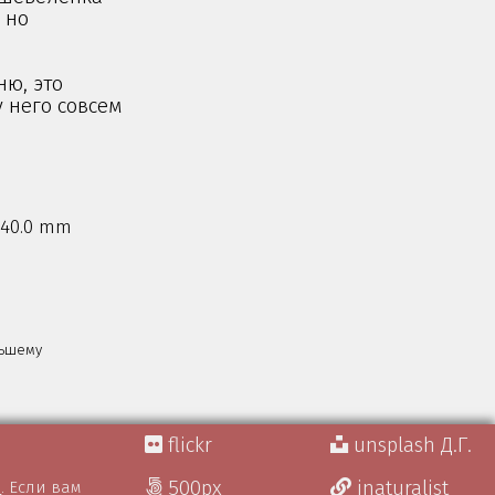
 но
ню, это
у него совсем
0 40.0 mm
льшему
flickr
unsplash Д.Г.
500px
inaturalist
)
. Если вам