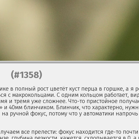
(#1358)
ке в полный рост цветёт куст перца в горшке, а я 
я с макрокольцами. С одним кольцом работает, вид
умя и тремя уже сложнее. Что-то пристойное получа
 и 40мм блинчиком. Блинчик, что характерно, нужн
на ручной фокус, потому что у автоматики напрочь
лучаем все прелести: фокус находится где-то почт
зе, глубина резкости, кажется, схлопывается в 0, 