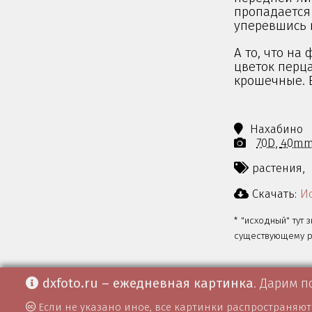
пропадается 
уперевшись в
А то, что на
цветок перца
крошечные. 
Нахабино
70D
40m
растения,
Скачать:
Ис
* "исходный" тут 
существующему ра
dxfoto.ru – ежедневная картинка
. Дарим п
Если не указано иное, все картинки распространяю