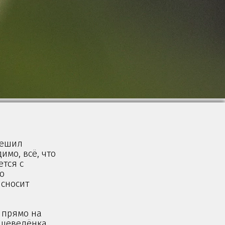
решил
имо, всё, что
ется с
о
 сносит
и прямо на
а шевелёнка