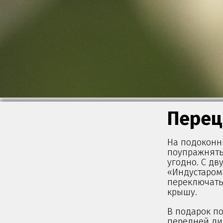
Перец
На подоконни
поупражнятьс
угодно. С дв
«Индустаром»
переключать 
крышу.
В подарок по
передней лин