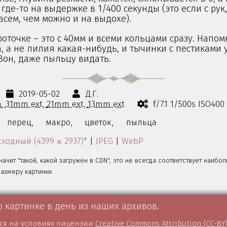
где-то на выдержке в 1/400 секунды (это если с рук,
сем, чем можно и на выдохе).
 фоточке – это с 40мм и всеми кольцами сразу. Напом
, а не лилия какая-нибудь, и тычинки с пестиками 
Вон, даже пыльцу видать.
2019-05-02
Д.Г.
m
31mm ext
21mm ext
13mm ext
f/7.1 1/500s ISO40
перец,
макро,
цветок,
пыльца
ходный (4399 ⨉ 2937)*
|
JPEG
|
WebP
значит "такой, какой загружен в CDN", это не всегда соответствует наибо
змеру картинки.
о картинке в день из наших архивов.
тся на условиях лицензии
Creative Commons Attribution (CC-BY