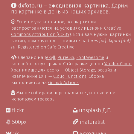
dxfoto.ru – ежедневная картинка
. Дарим
по картинке в день из наших архивов.
Если не указано иное, все картинки
распространяются на условиях лицензии
Creative
Commons Attribution (CC-BY)
. Если вам нужны картинки
в исходном качестве — пишите на
hires [at] dxfoto [dot]
ru
.
Registered on Safe Creative
Сделано на
Jekyll
,
PureCSS
,
FontAwesome
и
волшебных пузырьках. Сайт размещён на
Yandex Cloud
.
Хранилище для всего —
Object Storage
, ресайз и
извлечение EXIF —
Cloud Functions
. Сборка
выполняется на
Github Actions
.
Мы не собираем персональные данные и не
используем трекеры.
flickr
unsplash Д.Г.
500px
inaturalist
vk
исходники