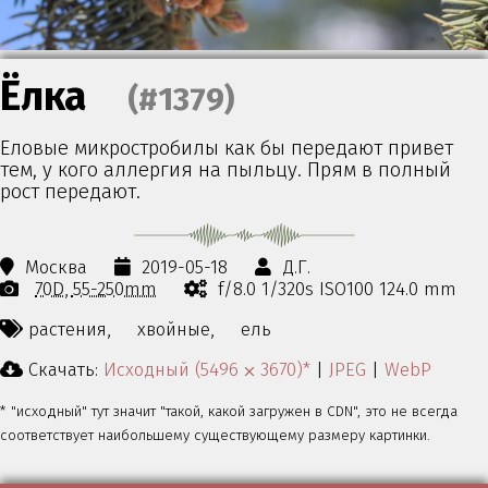
Ёлка
(#1379)
Еловые микростробилы как бы передают привет
тем, у кого аллергия на пыльцу. Прям в полный
рост передают.
Москва
2019-05-18
Д.Г.
70D
55-250mm
f/8.0 1/320s ISO100 124.0 mm
растения,
хвойные,
ель
Скачать:
Исходный (5496 ⨉ 3670)*
|
JPEG
|
WebP
* "исходный" тут значит "такой, какой загружен в CDN", это не всегда
соответствует наибольшему существующему размеру картинки.