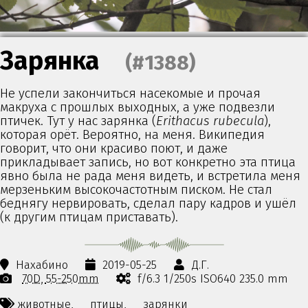
Зарянка
(#1388)
Не успели закончиться насекомые и прочая
макруха с прошлых выходных, а уже подвезли
птичек. Тут у нас зарянка (
Erithacus rubecula
),
которая орёт. Вероятно, на меня. Википедия
говорит, что они красиво поют, и даже
прикладывает запись, но вот конкретно эта птица
явно была не рада меня видеть, и встретила меня
мерзеньким высокочастотным писком. Не стал
беднягу нервировать, сделал пару кадров и ушёл
(к другим птицам приставать).
Нахабино
2019-05-25
Д.Г.
70D
55-250mm
f/6.3 1/250s ISO640 235.0 mm
животные,
птицы,
зарянки