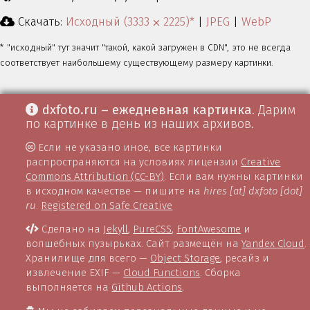
Скачать:
Исходный (3333 ⨉ 2225)*
|
JPEG
|
WebP
* "исходный" тут значит "такой, какой загружен в CDN", это не всегда
соответствует наибольшему существующему размеру картинки.
dxfoto.ru – ежедневная картинка
. Дарим
по картинке в день из наших архивов.
Если не указано иное, все картинки
распространяются на условиях лицензии
Creative
Commons Attribution (CC-BY)
. Если вам нужны картинки
в исходном качестве — пишите на
hires [at] dxfoto [dot]
ru
.
Registered on Safe Creative
Сделано на
Jekyll
,
PureCSS
,
FontAwesome
и
волшебных пузырьках. Сайт размещён на
Yandex Cloud
.
Хранилище для всего —
Object Storage
, ресайз и
извлечение EXIF —
Cloud Functions
. Сборка
выполняется на
Github Actions
.