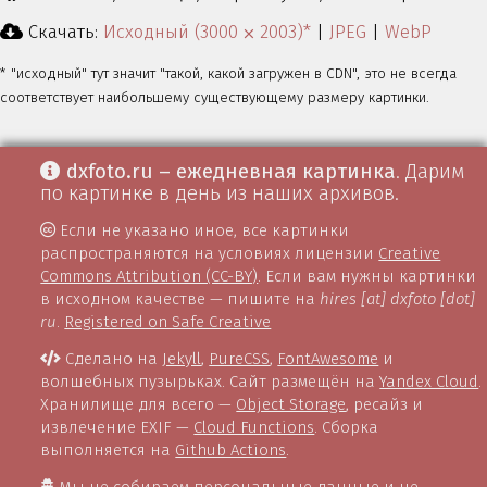
Скачать:
Исходный (3000 ⨉ 2003)*
|
JPEG
|
WebP
* "исходный" тут значит "такой, какой загружен в CDN", это не всегда
соответствует наибольшему существующему размеру картинки.
dxfoto.ru – ежедневная картинка
. Дарим
по картинке в день из наших архивов.
Если не указано иное, все картинки
распространяются на условиях лицензии
Creative
Commons Attribution (CC-BY)
. Если вам нужны картинки
в исходном качестве — пишите на
hires [at] dxfoto [dot]
ru
.
Registered on Safe Creative
Сделано на
Jekyll
,
PureCSS
,
FontAwesome
и
волшебных пузырьках. Сайт размещён на
Yandex Cloud
.
Хранилище для всего —
Object Storage
, ресайз и
извлечение EXIF —
Cloud Functions
. Сборка
выполняется на
Github Actions
.