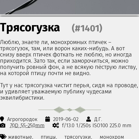
Трясогузка
(#1401)
Люблю, знаете ли, монохромных птичек –
трясогузок, там, или ворон каких-нибудь. А вот
снизу вверх птичек фоткать не люблю, но иногда
приходится. Зато так, если заморочиться, можно
получить ровный фон, а не всякую пёструю листву,
на которой птицу почти не видно.
Тут у нас трясогузка чистит перья, сидя на проводе,
и удивляет уважаемую публику чудесами
эквилибристики.
Агрогородок
2019-06-02
Д.Г.
70D
55-250mm
f/13.0 1/250s ISO100 225.0 mm
животные,
птицы,
трясогузки,
монохром