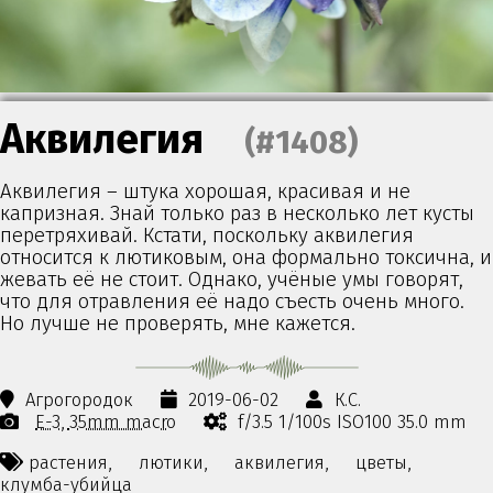
Аквилегия
(#1408)
Аквилегия – штука хорошая, красивая и не
капризная. Знай только раз в несколько лет кусты
перетряхивай. Кстати, поскольку аквилегия
относится к лютиковым, она формально токсична, и
жевать её не стоит. Однако, учёные умы говорят,
что для отравления её надо съесть очень много.
Но лучше не проверять, мне кажется.
Агрогородок
2019-06-02
К.С.
E-3
35mm macro
f/3.5 1/100s ISO100 35.0 mm
растения,
лютики,
аквилегия,
цветы,
клумба-убийца