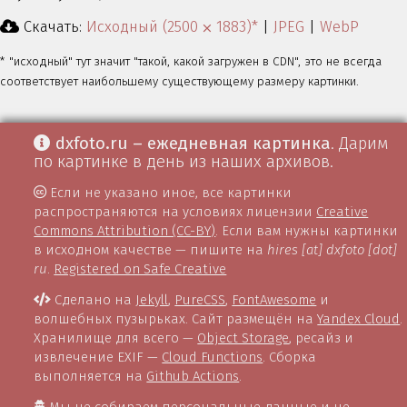
Скачать:
Исходный (2500 ⨉ 1883)*
|
JPEG
|
WebP
* "исходный" тут значит "такой, какой загружен в CDN", это не всегда
соответствует наибольшему существующему размеру картинки.
dxfoto.ru – ежедневная картинка
. Дарим
по картинке в день из наших архивов.
Если не указано иное, все картинки
распространяются на условиях лицензии
Creative
Commons Attribution (CC-BY)
. Если вам нужны картинки
в исходном качестве — пишите на
hires [at] dxfoto [dot]
ru
.
Registered on Safe Creative
Сделано на
Jekyll
,
PureCSS
,
FontAwesome
и
волшебных пузырьках. Сайт размещён на
Yandex Cloud
.
Хранилище для всего —
Object Storage
, ресайз и
извлечение EXIF —
Cloud Functions
. Сборка
выполняется на
Github Actions
.
Мы не собираем персональные данные и не