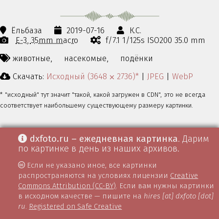
Ёльбаза
2019-07-16
К.С.
E-3
35mm macro
f/7.1 1/125s ISO200 35.0 mm
животные,
насекомые,
подёнки
Скачать:
Исходный (3648 ⨉ 2736)*
|
JPEG
|
WebP
* "исходный" тут значит "такой, какой загружен в CDN", это не всегда
соответствует наибольшему существующему размеру картинки.
dxfoto.ru – ежедневная картинка
. Дарим
по картинке в день из наших архивов.
Если не указано иное, все картинки
распространяются на условиях лицензии
Creative
Commons Attribution (CC-BY)
. Если вам нужны картинки
в исходном качестве — пишите на
hires [at] dxfoto [dot]
ru
.
Registered on Safe Creative