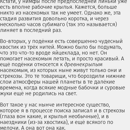
Кстати, у нимфы после предпоследней линьки уже
есть вполне рабочие крылья. Кажется, больше
никто из насекомых так не умеет. Однако же, эта
стадия развития довольно коротка, и через
несколько часов субимаго (так это называется)
линяет в последний раз.
Во-вторых, у подёнки есть совершенно чудесный
хвостик из трёх нитей. Можно было бы подумать,
что это что-то вроде яйцеклада, но нет. Он
помогает насекомым летать, и просто красивый. А
ещё подёнки относется к
древнекрылым
насекомым, из которых ныне живут только они и
стрекозы. Это те товарищи, что бороздили нижние
слои атмосферы нашей планеты в те далёкие
времена, когда всякие модные бабочки и суровые
жуки ещё не родились на свет.
Вот такое у нас нынче интересное существо,
которое я в процессе поиска записал и в стрекозы
(глаза вон какие, и крылья необычные), и в
наездники (из-за хвостика), и ещё всякого по
мелочи. А она вот она как.