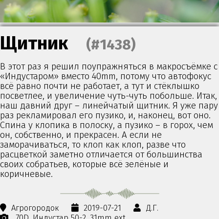
Щитник
(#1438)
В этот раз я решил поупражняться в макросъёмке с
«Индустаром» вместо 40mm, потому что автофокус
всё равно почти не работает, а тут и стёклышко
посветлее, и увеличение чуть-чуть побольше. Итак,
наш давний друг – линейчатый щитник. Я уже пару
раз рекламировал его пузико, и, наконец, вот оно.
Спина у клопика в полоску, а пузико – в горох, чем
он, собственно, и прекрасен. А если не
заморачиваться, то клоп как клоп, разве что
расцветкой заметно отличается от большинства
своих собратьев, которые всё зелёные и
коричневые.
Агрогородок
2019-07-21
Д.Г.
70D
Индустар 50-2
31mm ext