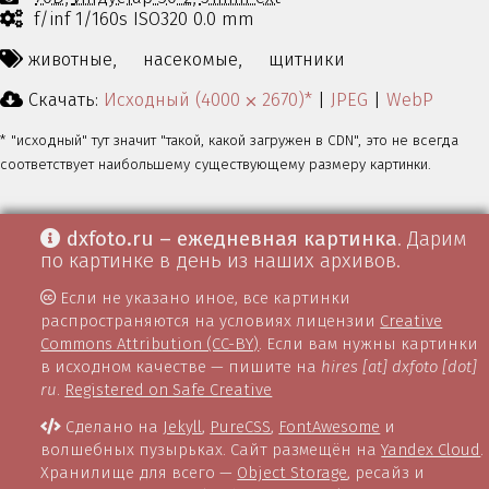
f/inf 1/160s ISO320 0.0 mm
животные,
насекомые,
щитники
Скачать:
Исходный (4000 ⨉ 2670)*
|
JPEG
|
WebP
* "исходный" тут значит "такой, какой загружен в CDN", это не всегда
соответствует наибольшему существующему размеру картинки.
dxfoto.ru – ежедневная картинка
. Дарим
по картинке в день из наших архивов.
Если не указано иное, все картинки
распространяются на условиях лицензии
Creative
Commons Attribution (CC-BY)
. Если вам нужны картинки
в исходном качестве — пишите на
hires [at] dxfoto [dot]
ru
.
Registered on Safe Creative
Сделано на
Jekyll
,
PureCSS
,
FontAwesome
и
волшебных пузырьках. Сайт размещён на
Yandex Cloud
.
Хранилище для всего —
Object Storage
, ресайз и