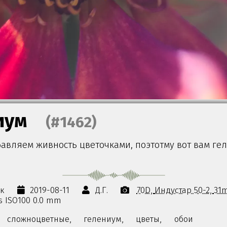
иум
(#1462)
бавляем живность цветочками, поэтотму вот вам ге
ок
2019-08-11
Д.Г.
70D
Индустар 50-2
31
0s ISO100 0.0 mm
сложноцветные,
гелениум,
цветы,
обои