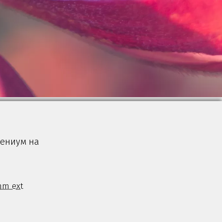
лениум на
mm ext