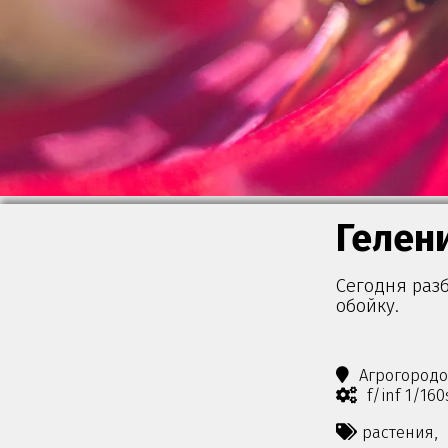
Гелен
Сегодня раз
обойку.
Агрогород
f/inf 1/16
растения,