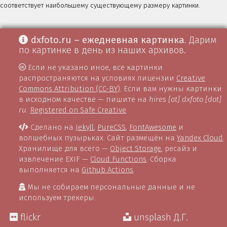
соответствует наибольшему существующему размеру картинки.
dxfoto.ru – ежедневная картинка
. Дарим
по картинке в день из наших архивов.
Если не указано иное, все картинки
распространяются на условиях лицензии
Creative
Commons Attribution (CC-BY)
. Если вам нужны картинки
в исходном качестве — пишите на
hires [at] dxfoto [dot]
ru
.
Registered on Safe Creative
Сделано на
Jekyll
,
PureCSS
,
FontAwesome
и
волшебных пузырьках. Сайт размещён на
Yandex Cloud
.
Хранилище для всего —
Object Storage
, ресайз и
извлечение EXIF —
Cloud Functions
. Сборка
выполняется на
Github Actions
.
Мы не собираем персональные данные и не
используем трекеры.
flickr
unsplash Д.Г.