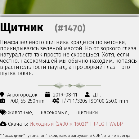
Щитник
(#1470)
Нимфа зелёного щитника крадётся по веточке,
прикидываясь зелёной массой. Но от зоркого глаза
натуралиста так просто не скроешься. Хотя, если
честно, насекомышей мы обычно находим, копаясь
в растительности наугад, а про зоркий глаз – это
шутка такая.
Агрогородок
2019-08-11
Д.Г.
70D
55-250mm
f/7.1 1/320s ISO100 250.0 mm
животные,
насекомые,
щитники
Скачать:
Исходный (2400 ⨉ 1602)*
|
JPEG
|
WebP
* "исходный" тут значит "такой, какой загружен в CDN", это не всегда