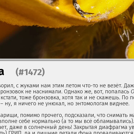
а
(#1472)
ворил, с жуками нам этим летом что-то не везёт. Да
ронзовок не наснимали. Однако же, вот, попалась
О
кстати, тоже бронзовка, хотя так и не скажешь. По 
– ну, я ничего не унюхал, но энтомологам виднее.
арищи, помимо прочего, подсказали, что снимать м
полне себе нормально (а то мы всё обламывались). 
ает, даже в солнечный день! Закрытая диафрагма у
уть) ГРИП, да и лишние детали фона проваливаются