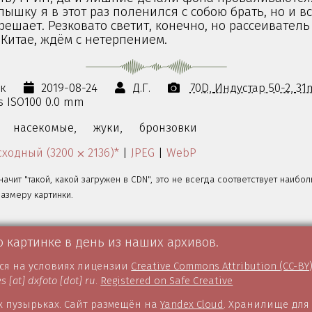
шку я в этот раз поленился с собою брать, но и в
решает. Резковато светит, конечно, но рассеиватель
 Китае, ждём с нетерпением.
ок
2019-08-24
Д.Г.
70D
Индустар 50-2
31
0s ISO100 0.0 mm
насекомые,
жуки,
бронзовки
ходный (3200 ⨉ 2136)*
|
JPEG
|
WebP
значит "такой, какой загружен в CDN", это не всегда соответствует наибо
змеру картинки.
о картинке в день из наших архивов.
тся на условиях лицензии
Creative Commons Attribution (CC-BY
es [at] dxfoto [dot] ru
.
Registered on Safe Creative
 пузырьках. Сайт размещён на
Yandex Cloud
. Хранилище для