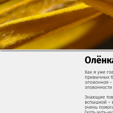
Олёнк
Как я уже го
привычных б
зловонная
– 
зловонности 
Знающие тов
вспышкой – в
очень помог
(хоть чуть-ч