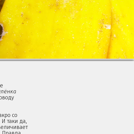
же
лёнка
поводу
акро со
И таки да,
величивает
. Правда,