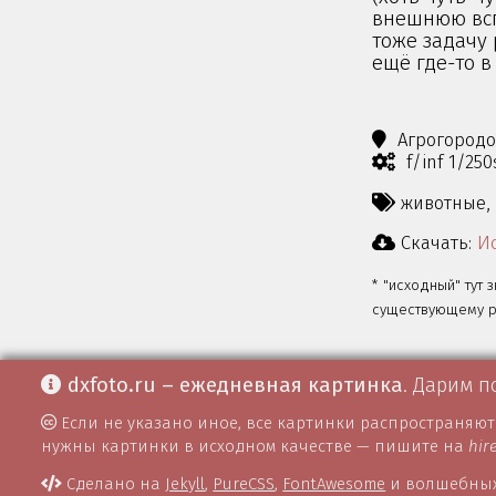
внешнюю вспы
тоже задачу 
ещё где-то в
Агрогород
f/inf 1/25
животные,
Скачать:
Ис
* "исходный" тут 
существующему ра
dxfoto.ru – ежедневная картинка
. Дарим п
Если не указано иное, все картинки распространяю
нужны картинки в исходном качестве — пишите на
hir
Сделано на
Jekyll
,
PureCSS
,
FontAwesome
и волшебных