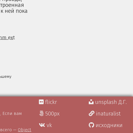
строенная
 к ней пока
mm ext
льшему
flickr
unsplash Д.Г.
500px
inaturalist
)
. Если вам
vk
исходники
 всего —
Object