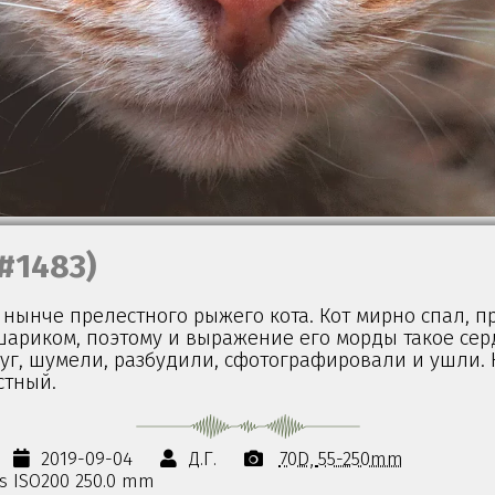
(#1483)
 нынче прелестного рыжего кота. Кот мирно спал, 
ариком, поэтому и выражение его морды такое сер
уг, шумели, разбудили, сфотографировали и ушли. 
стный.
2019-09-04
Д.Г.
70D
55-250mm
0s ISO200 250.0 mm