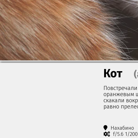
Кот
Повстречали
оранжевым ш
скакали вокр
равно преле
Нахабино
f/5.6 1/20