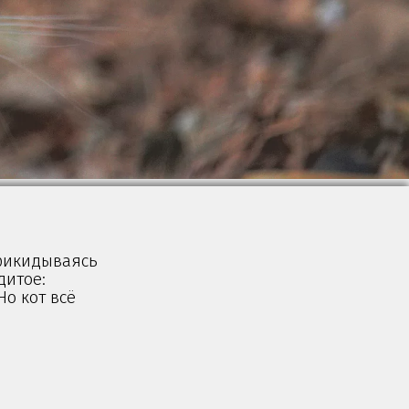
прикидываясь
дитое:
Но кот всё