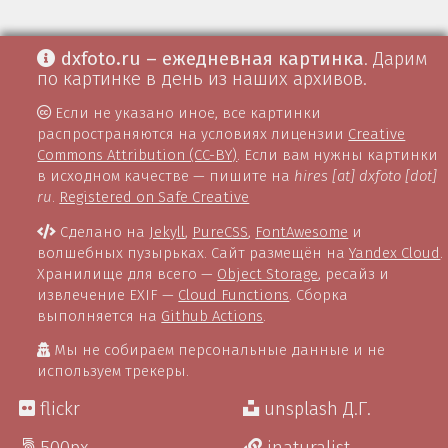
dxfoto.ru – ежедневная картинка
. Дарим
по картинке в день из наших архивов.
Если не указано иное, все картинки
распространяются на условиях лицензии
Creative
Commons Attribution (CC-BY)
. Если вам нужны картинки
в исходном качестве — пишите на
hires [at] dxfoto [dot]
ru
.
Registered on Safe Creative
Сделано на
Jekyll
,
PureCSS
,
FontAwesome
и
волшебных пузырьках. Сайт размещён на
Yandex Cloud
.
Хранилище для всего —
Object Storage
, ресайз и
извлечение EXIF —
Cloud Functions
. Сборка
выполняется на
Github Actions
.
Мы не собираем персональные данные и не
используем трекеры.
flickr
unsplash Д.Г.
500px
inaturalist