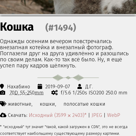
Кошка
(#1494)
Однажды осенним вечером повстречались
внезапная котейка и внезапный фотограф.
Поглазели друг на друга удивлённо и разошлись
по своим делам. Как-то так всё было. Ну, я ещё
успел пару кадров щёлкнуть.
Нахабино
2019-09-07
Д.Г.
70D
55-250mm
f/5.6 1/250s ISO200 250.0 mm
животные,
кошки,
полосатые кошки
Скачать:
Исходный (3599 ⨉ 2403)*
|
JPEG
|
WebP
* "исходный" тут значит "такой, какой загружен в CDN", это не всегда
соответствует наибольшему существующему размеру картинки.