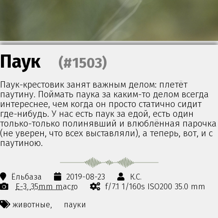
Паук
(#1503)
Паук-крестовик занят важным делом: плетёт
паутину. Поймать паука за каким-то делом всегда
интереснее, чем когда он просто статично сидит
где-нибудь. У нас есть паук за едой, есть один
только-только полинявший и влюблённая парочка
(не уверен, что всех выставляли), а теперь, вот, и с
паутиною.
Ёльбаза
2019-08-23
К.С.
E-3
35mm macro
f/7.1 1/160s ISO200 35.0 mm
животные,
пауки