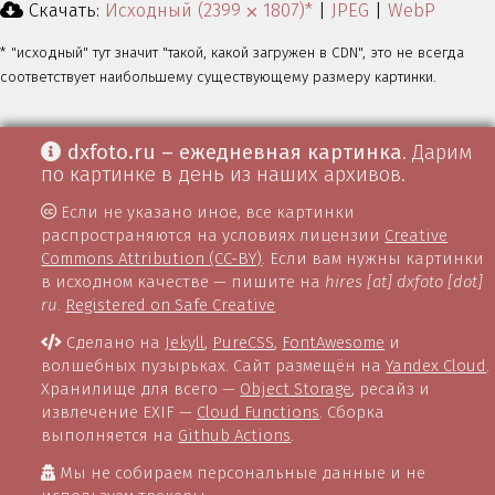
Скачать:
Исходный (2399 ⨉ 1807)*
|
JPEG
|
WebP
* "исходный" тут значит "такой, какой загружен в CDN", это не всегда
соответствует наибольшему существующему размеру картинки.
dxfoto.ru – ежедневная картинка
. Дарим
по картинке в день из наших архивов.
Если не указано иное, все картинки
распространяются на условиях лицензии
Creative
Commons Attribution (CC-BY)
. Если вам нужны картинки
в исходном качестве — пишите на
hires [at] dxfoto [dot]
ru
.
Registered on Safe Creative
Сделано на
Jekyll
,
PureCSS
,
FontAwesome
и
волшебных пузырьках. Сайт размещён на
Yandex Cloud
.
Хранилище для всего —
Object Storage
, ресайз и
извлечение EXIF —
Cloud Functions
. Сборка
выполняется на
Github Actions
.
Мы не собираем персональные данные и не