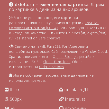
dxfoto.ru – ежедневная картинка
. Дарим
по картинке в день из наших архивов.
Если не указано иное, все картинки
распространяются на условиях лицензии
Creative
Commons Attribution (CC-BY)
. Если вам нужны картинки
в исходном качестве — пишите на
hires [at] dxfoto [dot]
ru
.
Registered on Safe Creative
Сделано на
Jekyll
,
PureCSS
,
FontAwesome
и
волшебных пузырьках. Сайт размещён на
Yandex Cloud
.
Хранилище для всего —
Object Storage
, ресайз и
извлечение EXIF —
Cloud Functions
. Сборка
выполняется на
Github Actions
.
Мы не собираем персональные данные и не
используем трекеры.
flickr
unsplash Д.Г.
500px
inaturalist
vk
исходники