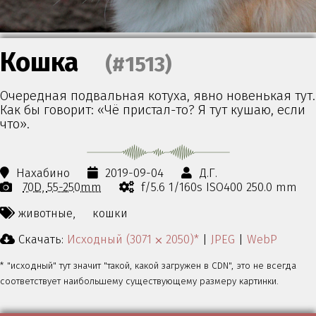
Кошка
(#1513)
Очередная подвальная котуха, явно новенькая тут.
Как бы говорит: «Чё пристал-то? Я тут кушаю, если
что».
Нахабино
2019-09-04
Д.Г.
70D
55-250mm
f/5.6 1/160s ISO400 250.0 mm
животные,
кошки
Скачать:
Исходный (3071 ⨉ 2050)*
|
JPEG
|
WebP
* "исходный" тут значит "такой, какой загружен в CDN", это не всегда
соответствует наибольшему существующему размеру картинки.