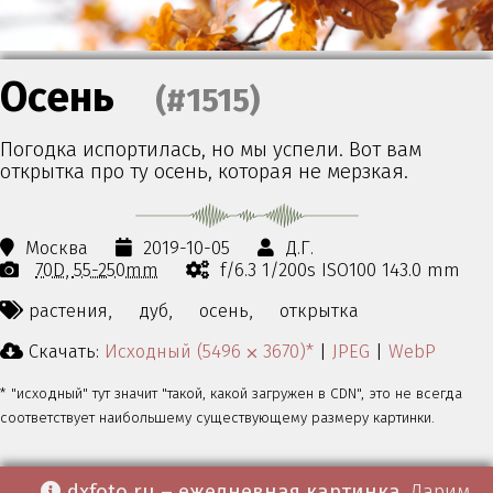
Осень
(#1515)
Погодка испортилась, но мы успели. Вот вам
открытка про ту осень, которая не мерзкая.
Москва
2019-10-05
Д.Г.
70D
55-250mm
f/6.3 1/200s ISO100 143.0 mm
растения,
дуб,
осень,
открытка
Скачать:
Исходный (5496 ⨉ 3670)*
|
JPEG
|
WebP
* "исходный" тут значит "такой, какой загружен в CDN", это не всегда
соответствует наибольшему существующему размеру картинки.
dxfoto.ru – ежедневная картинка
. Дарим