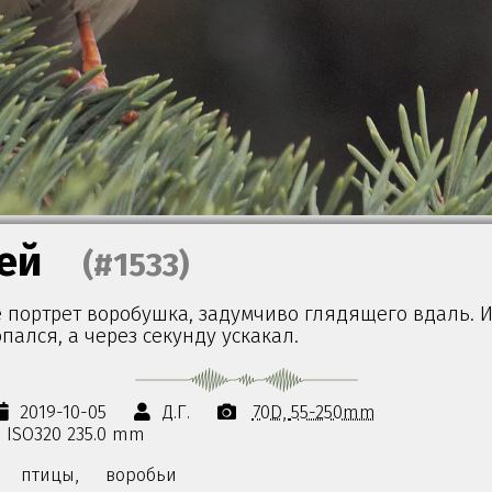
ей
(#1533)
ё портрет воробушка, задумчиво глядящего вдаль. И
опался, а через секунду ускакал.
2019-10-05
Д.Г.
70D
55-250mm
0s ISO320 235.0 mm
птицы,
воробьи