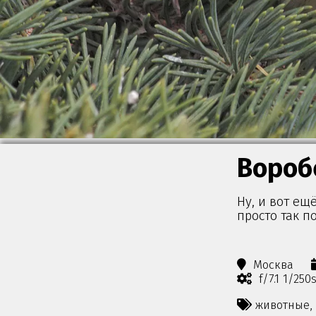
Вороб
Ну, и вот ещ
просто так п
Москва
f/7.1 1/25
животные,