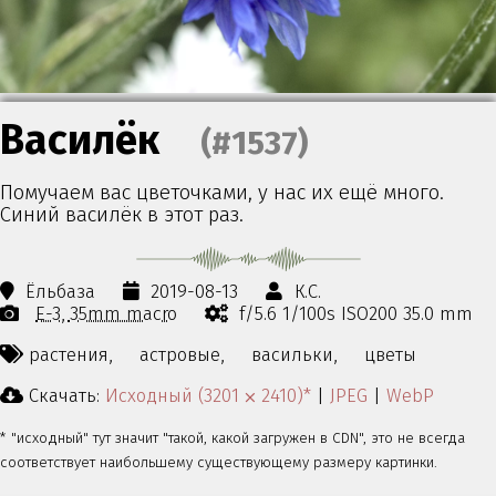
Василёк
(#1537)
Помучаем вас цветочками, у нас их ещё много.
Синий василёк в этот раз.
Ёльбаза
2019-08-13
К.С.
E-3
35mm macro
f/5.6 1/100s ISO200 35.0 mm
растения,
астровые,
васильки,
цветы
Скачать:
Исходный (3201 ⨉ 2410)*
|
JPEG
|
WebP
* "исходный" тут значит "такой, какой загружен в CDN", это не всегда
соответствует наибольшему существующему размеру картинки.