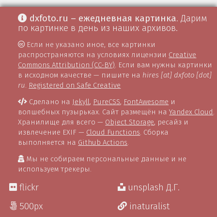
dxfoto.ru – ежедневная картинка
. Дарим
по картинке в день из наших архивов.
Если не указано иное, все картинки
распространяются на условиях лицензии
Creative
Commons Attribution (CC-BY)
. Если вам нужны картинки
в исходном качестве — пишите на
hires [at] dxfoto [dot]
ru
.
Registered on Safe Creative
Сделано на
Jekyll
,
PureCSS
,
FontAwesome
и
волшебных пузырьках. Сайт размещён на
Yandex Cloud
.
Хранилище для всего —
Object Storage
, ресайз и
извлечение EXIF —
Cloud Functions
. Сборка
выполняется на
Github Actions
.
Мы не собираем персональные данные и не
используем трекеры.
flickr
unsplash Д.Г.
500px
inaturalist