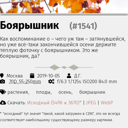
Боярышник
(#1541)
Как воспоминание о – чего уж там – затянувшейся,
но уже всё-таки закончившейся осени держите
тёплую фоточку с боярышником. Это же
боярышник, да?
Москва
2019-10-05
Д.Г.
70D
55-250mm
f/6.3 1/125s ISO200 84.0 mm
растения,
плоды,
осень,
боярышник
Скачать:
Исходный (5496 ⨉ 3670)*
|
JPEG
|
WebP
* "исходный" тут значит "такой, какой загружен в CDN", это не всегда
соответствует наибольшему существующему размеру картинки.