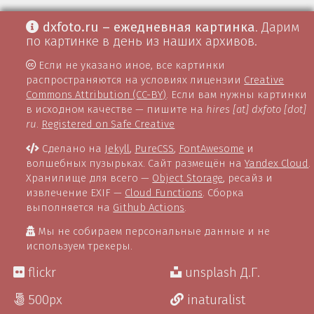
dxfoto.ru – ежедневная картинка
. Дарим
по картинке в день из наших архивов.
Если не указано иное, все картинки
распространяются на условиях лицензии
Creative
Commons Attribution (CC-BY)
. Если вам нужны картинки
в исходном качестве — пишите на
hires [at] dxfoto [dot]
ru
.
Registered on Safe Creative
Сделано на
Jekyll
,
PureCSS
,
FontAwesome
и
волшебных пузырьках. Сайт размещён на
Yandex Cloud
.
Хранилище для всего —
Object Storage
, ресайз и
извлечение EXIF —
Cloud Functions
. Сборка
выполняется на
Github Actions
.
Мы не собираем персональные данные и не
используем трекеры.
flickr
unsplash Д.Г.
500px
inaturalist