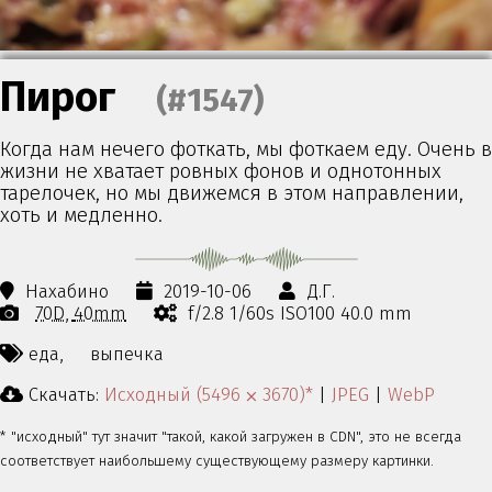
Пирог
(#1547)
Когда нам нечего фоткать, мы фоткаем еду. Очень в
жизни не хватает ровных фонов и однотонных
тарелочек, но мы движемся в этом направлении,
хоть и медленно.
Нахабино
2019-10-06
Д.Г.
70D
40mm
f/2.8 1/60s ISO100 40.0 mm
еда,
выпечка
Скачать:
Исходный (5496 ⨉ 3670)*
|
JPEG
|
WebP
* "исходный" тут значит "такой, какой загружен в CDN", это не всегда
соответствует наибольшему существующему размеру картинки.