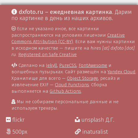
dxfoto.ru – ежедневная картинка
. Дарим
по картинке в день из наших архивов.
Если не указано иное, все картинки
распространяются на условиях лицензии
Creative
Commons Attribution (CC-BY)
. Если вам нужны картинки
в исходном качестве — пишите на
hires [at] dxfoto [dot]
ru
.
Registered on Safe Creative
Сделано на
Jekyll
,
PureCSS
,
FontAwesome
и
волшебных пузырьках. Сайт размещён на
Yandex Cloud
.
Хранилище для всего —
Object Storage
, ресайз и
извлечение EXIF —
Cloud Functions
. Сборка
выполняется на
Github Actions
.
Мы не собираем персональные данные и не
используем трекеры.
flickr
unsplash Д.Г.
500px
inaturalist