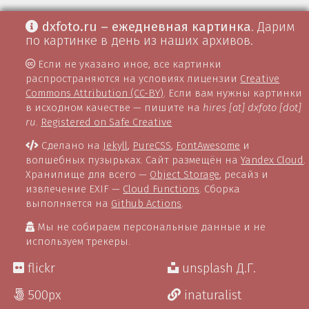
dxfoto.ru – ежедневная картинка
. Дарим
по картинке в день из наших архивов.
Если не указано иное, все картинки
распространяются на условиях лицензии
Creative
Commons Attribution (CC-BY)
. Если вам нужны картинки
в исходном качестве — пишите на
hires [at] dxfoto [dot]
ru
.
Registered on Safe Creative
Сделано на
Jekyll
,
PureCSS
,
FontAwesome
и
волшебных пузырьках. Сайт размещён на
Yandex Cloud
.
Хранилище для всего —
Object Storage
, ресайз и
извлечение EXIF —
Cloud Functions
. Сборка
выполняется на
Github Actions
.
Мы не собираем персональные данные и не
используем трекеры.
flickr
unsplash Д.Г.
500px
inaturalist