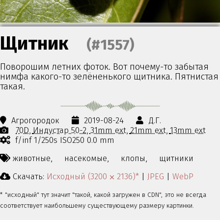
Щитник
(#1557)
Поворошим летних фоток. Вот почему-то забытая
нимфа какого-то зелёненького щитника. Пятнистая
такая.
Агрогородок
2019-08-24
Д.Г.
70D
Индустар 50-2
31mm ext
21mm ext
13mm ext
f/inf 1/250s ISO250 0.0 mm
животные,
насекомые,
клопы,
щитники
Скачать:
Исходный (3200 ⨉ 2136)*
|
JPEG
|
WebP
* "исходный" тут значит "такой, какой загружен в CDN", это не всегда
соответствует наибольшему существующему размеру картинки.