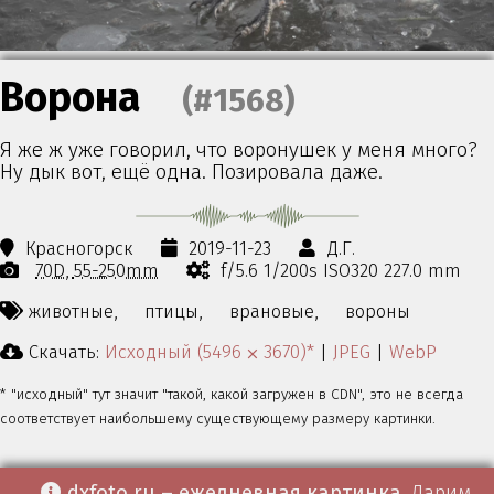
Ворона
(#1568)
Я же ж уже говорил, что воронушек у меня много?
Ну дык вот, ещё одна. Позировала даже.
Красногорск
2019-11-23
Д.Г.
70D
55-250mm
f/5.6 1/200s ISO320 227.0 mm
животные,
птицы,
врановые,
вороны
Скачать:
Исходный (5496 ⨉ 3670)*
|
JPEG
|
WebP
* "исходный" тут значит "такой, какой загружен в CDN", это не всегда
соответствует наибольшему существующему размеру картинки.
dxfoto.ru – ежедневная картинка
. Дарим